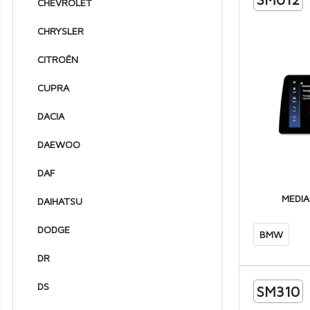
2007
CHEVROLET
2006
CHRYSLER
2005
CITROËN
2004
CUPRA
2003
DACIA
2002
DAEWOO
2001
DAF
2000
MEDIA
DAIHATSU
1999
1998
DODGE
BMW
1997
DR
1996
DS
SM310
1995