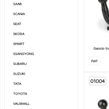
1957
SAAB
1956
SCANIA
1955
SEAT
1954
SKODA
1953
SMART
1952
Gancio tr
SSANGYONG
1951
FIAT
SUBARU
1950
1949
SUZUKI
01004
1948
TATA
1947
TOYOTA
VAUXHALL