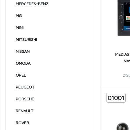
MERCEDES-BENZ
1969
MG
1968
MINI
1967
1966
MITSUBISHI
1965
NISSAN
MEDIAS
1964
NA
OMODA
1963
OPEL
Dia
1962
PEUGEOT
1961
01001
PORSCHE
1960
RENAULT
1959
ROVER
1958