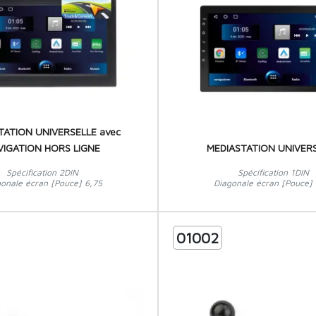
TATION UNIVERSELLE avec
VIGATION HORS LIGNE
MEDIASTATION UNIVER
Spécification 2DIN
Spécification 1DIN
gonale écran [Pouce] 6,75
Diagonale écran [Pouce] 
01002