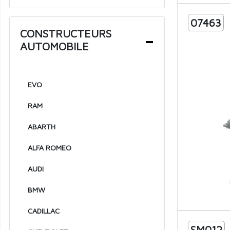
2019
07463
2018
CONSTRUCTEURS
AUTOMOBILE
2017
2016
2015
EVO
2014
RAM
2013
ABARTH
2012
ALFA ROMEO
2011
AUDI
2010
BMW
2009
CADILLAC
2008
SM012