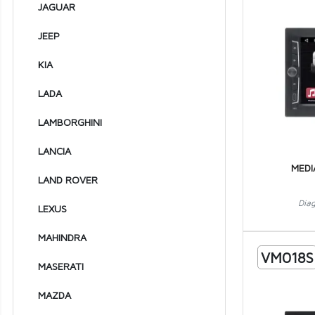
1982
JAGUAR
1981
JEEP
1980
KIA
1979
LADA
1978
LAMBORGHINI
1977
LANCIA
1976
MEDI
LAND ROVER
1975
Dia
1974
LEXUS
1973
MAHINDRA
VM018S
1972
MASERATI
1971
MAZDA
1970