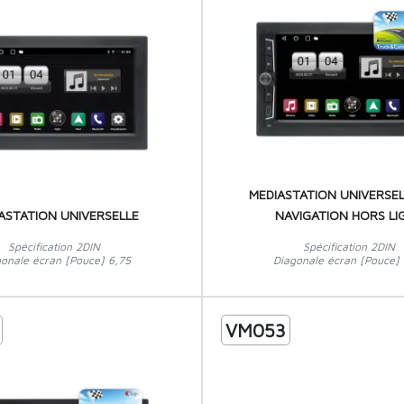
MEDIASTATION UNIVERSEL
ASTATION UNIVERSELLE
NAVIGATION HORS LI
Spécification 2DIN
Spécification 2DIN
gonale écran [Pouce] 6,75
Diagonale écran [Pouce] 
VM053