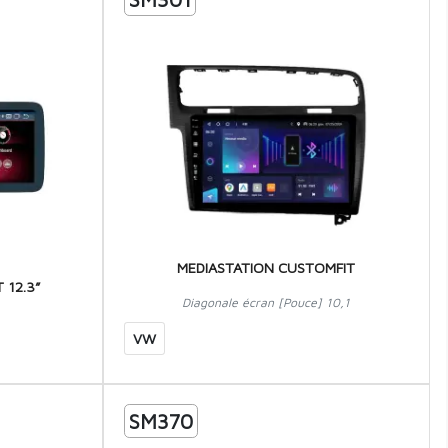
MEDIASTATION CUSTOMFIT
 12.3”
Diagonale écran [Pouce] 10,1
VW
SM370