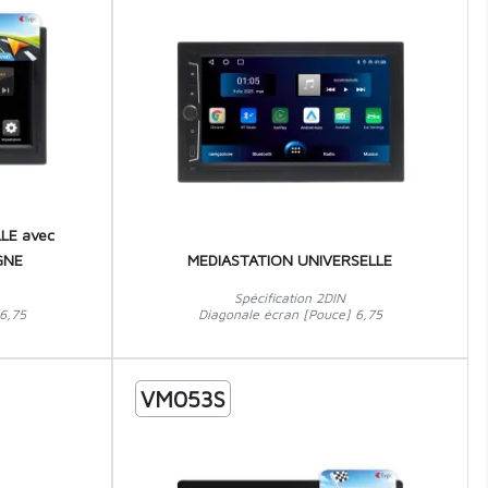
LE avec
GNE
MEDIASTATION UNIVERSELLE
Spécification 2DIN
6,75
Diagonale écran [Pouce] 6,75
VM053S