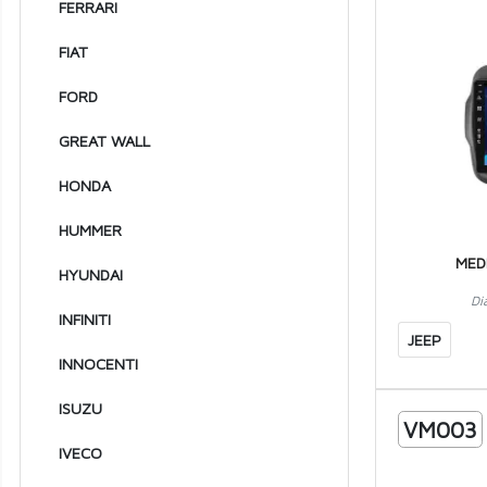
FERRARI
1994
FIAT
1993
FORD
1992
GREAT WALL
1991
1990
HONDA
1989
HUMMER
1988
MED
HYUNDAI
1987
Di
INFINITI
1986
JEEP
INNOCENTI
1985
ISUZU
1984
VM003
IVECO
1983