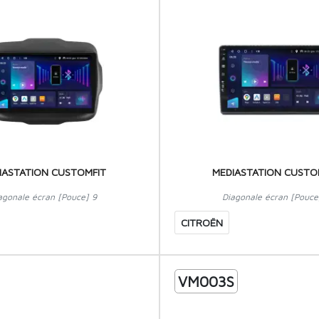
IASTATION CUSTOMFIT
MEDIASTATION CUSTO
agonale écran [Pouce] 9
Diagonale écran [Pouce
CITROËN
VM003S