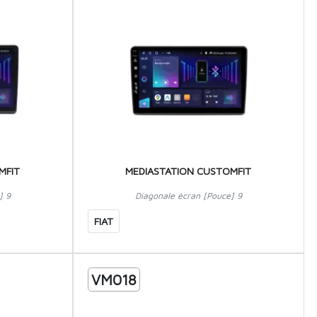
MFIT
MEDIASTATION CUSTOMFIT
] 9
Diagonale écran [Pouce] 9
FIAT
VM018