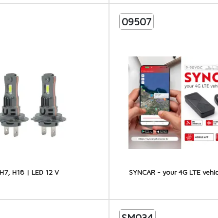
09507
H7, H18 | LED 12 V
SYNCAR - your 4G LTE vehic
SM034