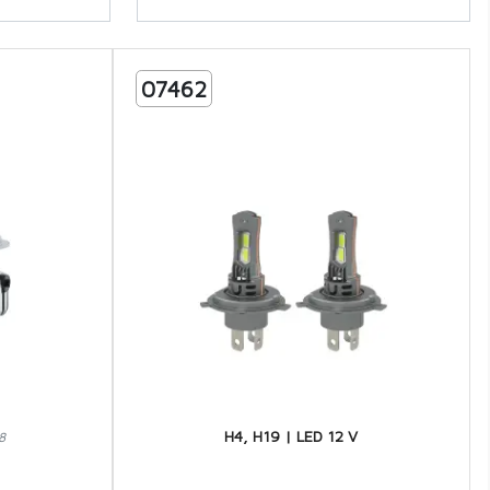
07462
H4, H19 | LED 12 V
8