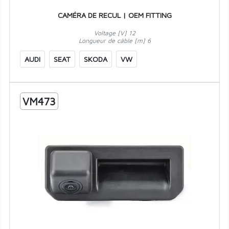
CAMÉRA DE RECUL | OEM FITTING
Voltage [V] 12
Longueur de câble [m] 6
AUDI
SEAT
SKODA
VW
VM473