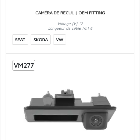
CAMÉRA DE RECUL | OEM FITTING
Voltage [V] 12
Longueur de câble [m] 6
SEAT
SKODA
VW
VM277