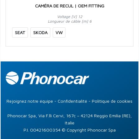
CAMÉRA DE RECUL | OEM FITTING
Voltage [V] 12
Longueur de câble [m] 6
SEAT
SKODA
VW
Rejoignez notre équipe
-
Confidentialité
-
Politique de cookies
Phonocar Spa, Via F.lli Cervi, 167c – 42124 Reggio Emilia (RE),
Italie
P.I. 00421600354 © Copyright Phonocar Spa