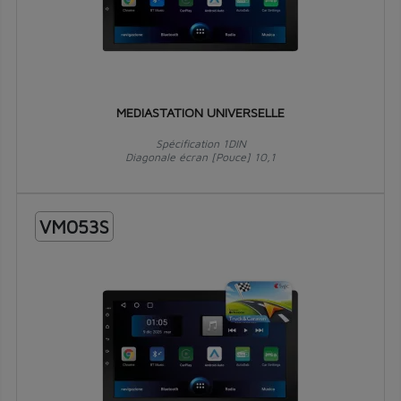
MEDIASTATION UNIVERSELLE
Spécification 1DIN
Diagonale écran [Pouce] 10,1
VM053S