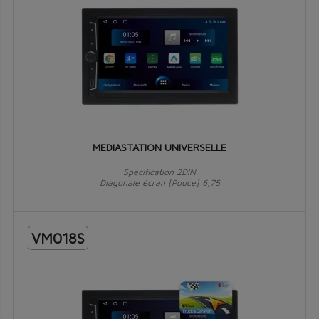
MEDIASTATION UNIVERSELLE
Spécification 2DIN
Diagonale écran [Pouce] 6,75
VM018S