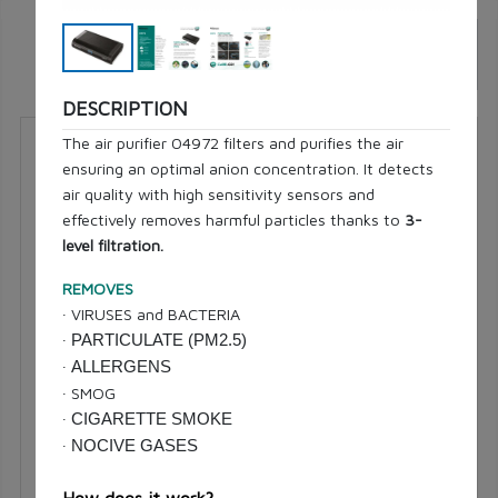
Filtres
DESCRIPTION
The air purifier 04972 filters and purifies the air
07452
ensuring an optimal anion concentration. It detects
air quality with high sensitivity sensors and
effectively removes harmful particles thanks to
3-
level filtration.
REMOVES
∙ VIRUSES and BACTERIA
∙
PARTICULATE (PM2.5)
∙
ALLERGENS
∙ SMOG
∙
CIGARETTE SMOKE
∙
NOCIVE GASES
MASTER PLUS
Modèle de feu LED
How does it work?