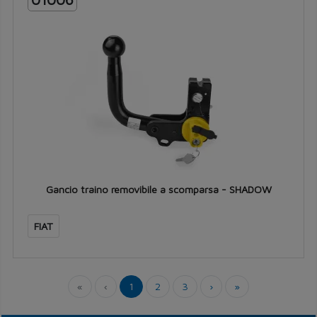
Gancio traino removibile a scomparsa - SHADOW
FIAT
«
‹
1
2
3
›
»