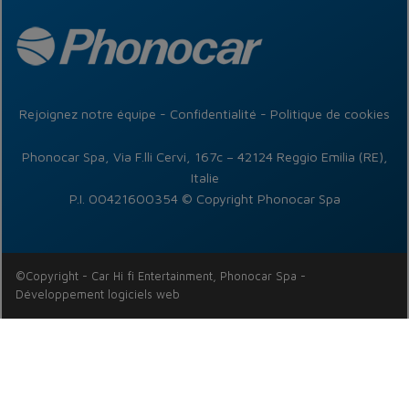
Rejoignez notre équipe
-
Confidentialité
-
Politique de cookies
Phonocar Spa, Via F.lli Cervi, 167c – 42124 Reggio Emilia (RE),
Italie
P.I. 00421600354 © Copyright Phonocar Spa
©Copyright -
Car Hi fi Entertainment, Phonocar Spa
-
Développement logiciels web