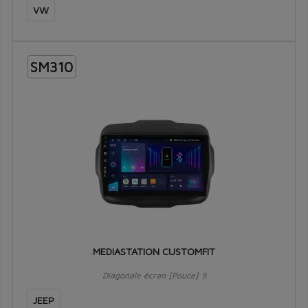
VW
SM310
MEDIASTATION CUSTOMFIT
Diagonale écran [Pouce] 9
JEEP