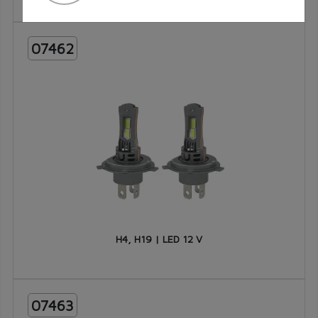
∙ Noise level ≤55dB (A )
07462
H4, H19 | LED 12 V
07463