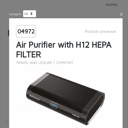
Accédez
×
Langue:
04972
Produit universel
Air Purifier with H12 HEPA
FILTER
TRAVEL AND LEISURE
/
COMFORT
Recherche exacte
Rechercher
Accueil
Catalogue