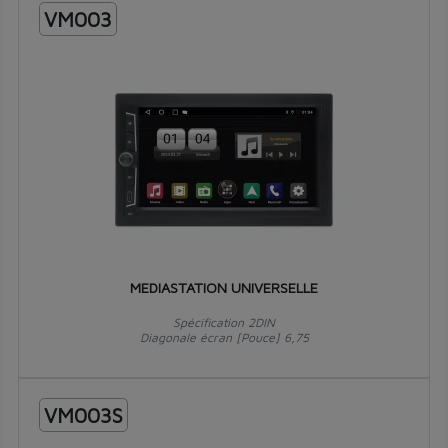
VM003
MEDIASTATION UNIVERSELLE
Spécification 2DIN
Diagonale écran [Pouce] 6,75
VM003S