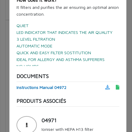
Type de lampe H4, H19
It filters and purifies the air ensuring an optimal anion
Voltage [V] 12
concentration.
QUIET
07453
LED INDICATOR THAT INDICATES THE AIR QUALITY
3 LEVEL FILTRATION
AUTOMATIC MODE
QUICK AND EASY FILTER SOSTITUTION
IDEAL FOR ALLERGY AND ASTHMA SUFFERERS
NO LIQUIDS
DOCUMENTS
Different installation possibilities in the car interior
Instructions Manual 04972
TECHNICAL FEATURES
PRODUITS ASSOCIÉS
∙ Particle: (PM2,5 CADR) 70m3/h
∙ H12 HEPA Filter
MASTER PLUS
∙ Colour Black
04971
Modèle de feu LED
∙ Power 12V
Type de lampe H7, H18
Ioniser with HEPA H13 filter
Voltage [V] 12
∙ Dimensions: 36,5x7x18 cm