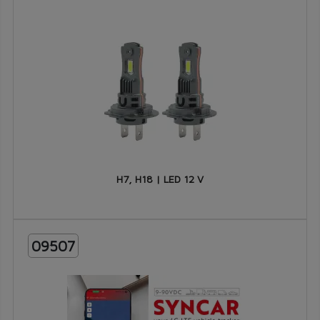
H7, H18 | LED 12 V
09507