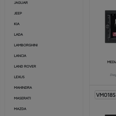
1982
JAGUAR
1981
JEEP
1980
KIA
1979
LADA
1978
LAMBORGHINI
1977
LANCIA
1976
MEDI
LAND ROVER
1975
Dia
1974
LEXUS
1973
MAHINDRA
VM018S
1972
MASERATI
1971
MAZDA
1970