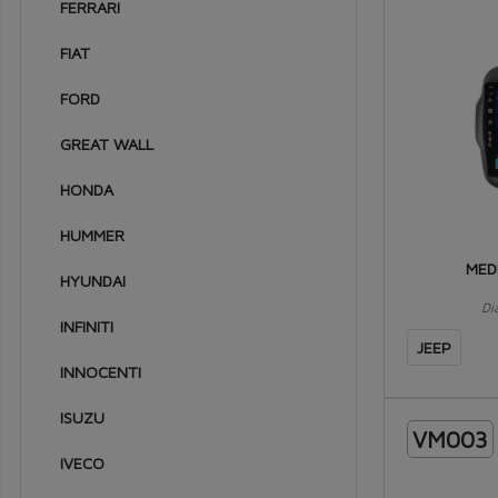
FERRARI
1994
FIAT
1993
FORD
1992
GREAT WALL
1991
1990
HONDA
1989
HUMMER
1988
MED
HYUNDAI
1987
Di
INFINITI
1986
JEEP
INNOCENTI
1985
ISUZU
1984
VM003
IVECO
1983