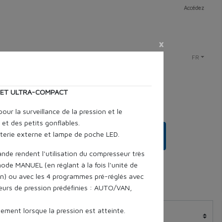
Accédez
×
FR
 ET ULTRA-COMPACT
ur la surveillance de la pression et le
et des petits gonflables.
terie externe et lampe de poche LED.
Rechercher
de rendent l'utilisation du compresseur très
mode MANUEL (en réglant à la fois l'unité de
ion) ou avec les 4 programmes pré-réglés avec
eurs de pression prédéfinies : AUTO/VAN,
ement lorsque la pression est atteinte.