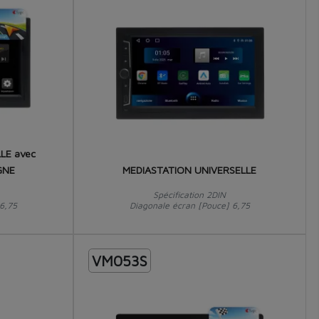
LE avec
GNE
MEDIASTATION UNIVERSELLE
Spécification 2DIN
6,75
Diagonale écran [Pouce] 6,75
VM053S