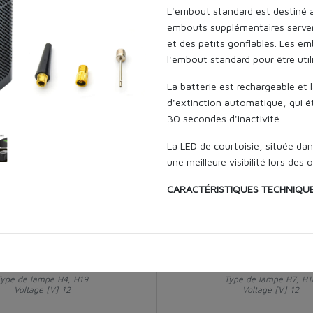
L'embout standard est destiné a
embouts supplémentaires serven
et des petits gonflables. Les e
07453
l'embout standard pour être util
La batterie est rechargeable et 
d'extinction automatique, qui 
30 secondes d'inactivité.
La LED de courtoisie, située da
une meilleure visibilité lors des
CARACTÉRISTIQUES TECHNIQU
BATTERIE: Lithium.
CAPACITÉ: 2000 mAh*2 - 14,8
PLAGE: 0,2 - 10,3 bar / 3 - 150
MASTER PLUS
MASTER PLUS
PRÉCISION: ± 2 psi
NIVEAU DE BRUIT: <80 dB à 1 m
Modèle de feu LED
Modèle de feu LED
Type de lampe H4, H19
Type de lampe H7, H1
TEMPS DE RECHARGE: < 3 h
Voltage [V] 12
Voltage [V] 12
ENTRÉE: USB Type C - 5 V/2 A.