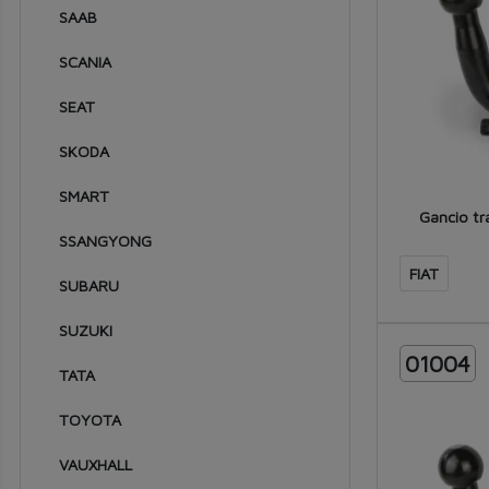
1957
SAAB
1956
SCANIA
1955
SEAT
1954
SKODA
1953
SMART
1952
Gancio tr
SSANGYONG
1951
FIAT
SUBARU
1950
1949
SUZUKI
01004
1948
TATA
1947
TOYOTA
VAUXHALL