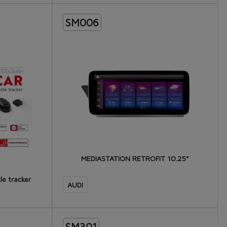
.
ENT: -10°C / +45°C
SM006
m
MEDIASTATION RETROFIT 10.25”
le tracker
AUDI
SM301