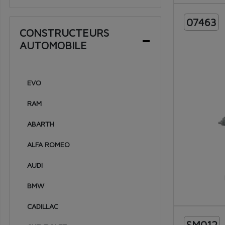
2019
07463
2018
CONSTRUCTEURS
AUTOMOBILE
2017
2016
2015
EVO
2014
RAM
2013
ABARTH
2012
ALFA ROMEO
2011
AUDI
2010
BMW
2009
CADILLAC
2008
SM012