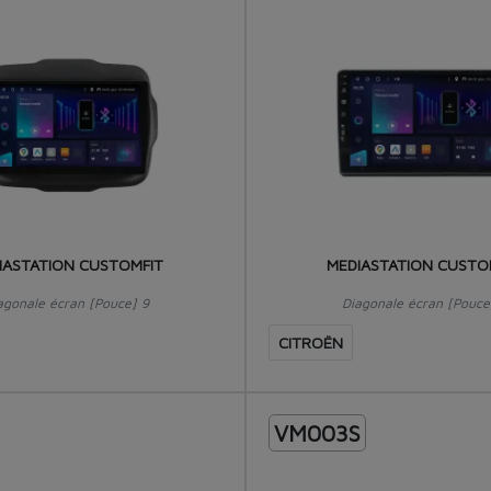
IASTATION CUSTOMFIT
MEDIASTATION CUSTO
agonale écran [Pouce] 9
Diagonale écran [Pouce
CITROËN
VM003S