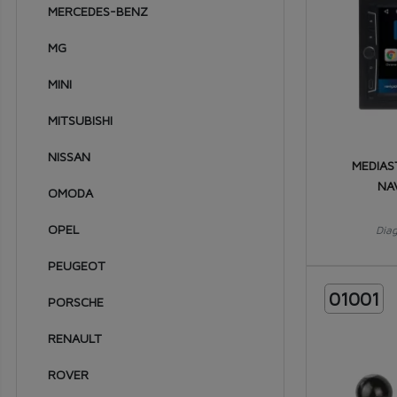
MERCEDES-BENZ
1969
MG
1968
MINI
1967
1966
MITSUBISHI
1965
NISSAN
MEDIAS
1964
NA
OMODA
1963
OPEL
Dia
1962
PEUGEOT
1961
01001
PORSCHE
1960
RENAULT
1959
ROVER
1958