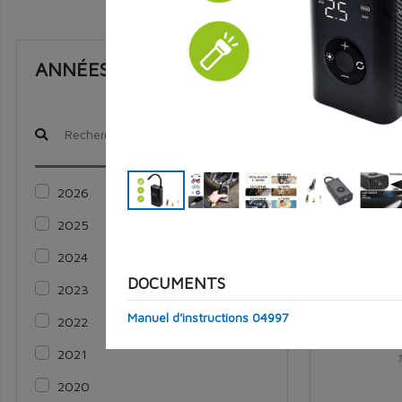
ANNÉES
07452
2026
2025
2024
DOCUMENTS
2023
Manuel d'instructions 04997
2022
2021
2020