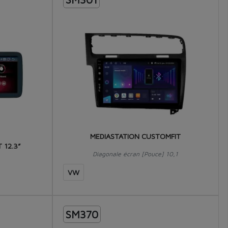
MEDIASTATION CUSTOMFIT
 12.3”
Diagonale écran [Pouce] 10,1
VW
SM370