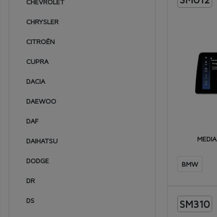
2007
CHEVROLET
2006
CHRYSLER
2005
CITROËN
2004
CUPRA
2003
DACIA
2002
DAEWOO
2001
DAF
2000
MEDIA
DAIHATSU
1999
1998
DODGE
BMW
1997
DR
1996
DS
SM310
1995