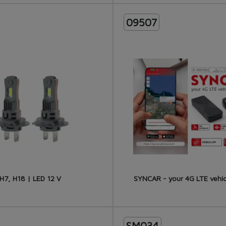
SORTIE: 1xUSB Type A - 5 V/ 2A
TEMPÉRATURE DE FONCTIONNEM
09507
LONGUEUR DU TUYAU: 180 m
DIMENSIONS: 125x71x46 mm
H7, H18 | LED 12 V
SYNCAR - your 4G LTE vehic
SM034