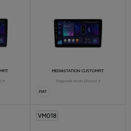
MFIT
MEDIASTATION CUSTOMFIT
] 9
Diagonale écran [Pouce] 9
FIAT
VM018