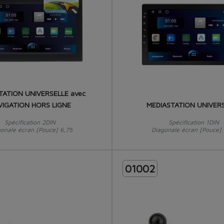
TATION UNIVERSELLE avec
VIGATION HORS LIGNE
MEDIASTATION UNIVER
Spécification 2DIN
Spécification 1DIN
gonale écran [Pouce] 6,75
Diagonale écran [Pouce] 
01002