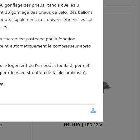
u gonflage des pneus, tandis que les 3
t au gonflage des pneus de vélo, des ballons
mbouts supplémentaires doivent être vissés sur
07462
isés.
la charge est protégée par la fonction
éteint automatiquement le compresseur après
ns le logement de l'embout standard, permet
 opérations en situation de faible luminosité.
ES
 Wh
 psi
ètre.
H4, H19 | LED 12 V
8