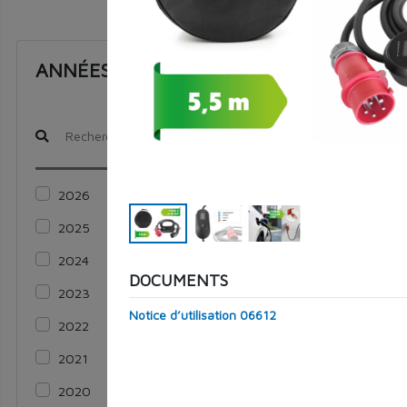
ANNÉES
07452
2026
2025
2024
DOCUMENTS
2023
Notice d’utilisation 06612
2022
2021
2020