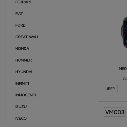
FERRARI
1994
FIAT
1993
FORD
1992
GREAT WALL
1991
1990
HONDA
1989
HUMMER
1988
MED
HYUNDAI
1987
Di
INFINITI
1986
JEEP
INNOCENTI
1985
ISUZU
1984
VM003
IVECO
1983