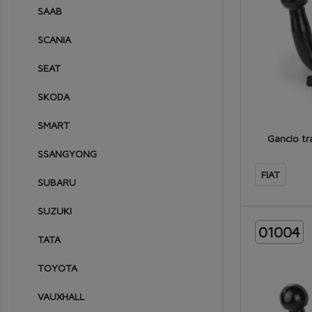
1957
SAAB
1956
SCANIA
1955
SEAT
1954
SKODA
1953
SMART
1952
Gancio tr
SSANGYONG
1951
FIAT
SUBARU
1950
1949
SUZUKI
01004
1948
TATA
1947
TOYOTA
VAUXHALL