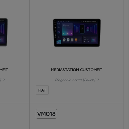
MFIT
MEDIASTATION CUSTOMFIT
] 9
Diagonale écran [Pouce] 9
FIAT
VM018