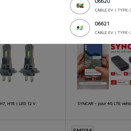
06620
CÂBLE EV | TYPE-
09507
06621
CÂBLE EV | TYPE-
H7, H18 | LED 12 V
SYNCAR - your 4G LTE vehic
SM034