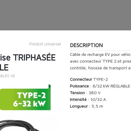
Produit universel
DESCRIPTION
Câble de recharge EV pour véhic
rise TRIPHASÉE
avec connecteur TYPE 2 et prise
LE
contrôle, housse de transport et
ÂBLES VE
Connecteur
TYPE-2
Puissance
: 6/32 kW RÉGLABLE
Tension
: 380 V
Intensité
: 10/32 A
Longueur
: 5,5 m