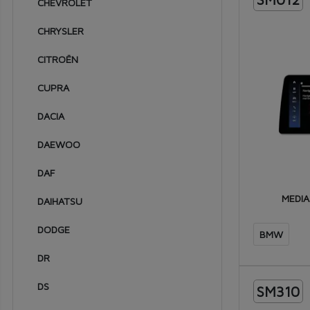
2007
CHEVROLET
2006
CHRYSLER
2005
CITROËN
2004
CUPRA
2003
DACIA
2002
DAEWOO
2001
DAF
2000
MEDIA
DAIHATSU
1999
1998
DODGE
BMW
1997
DR
1996
DS
SM310
1995