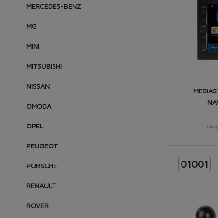
MERCEDES-BENZ
1969
MG
1968
MINI
1967
1966
MITSUBISHI
1965
NISSAN
MEDIAS
1964
NA
OMODA
1963
OPEL
Dia
1962
PEUGEOT
1961
01001
PORSCHE
1960
RENAULT
1959
ROVER
1958