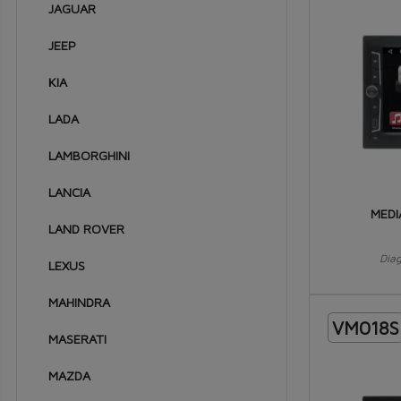
1982
JAGUAR
1981
JEEP
1980
KIA
1979
LADA
1978
LAMBORGHINI
1977
LANCIA
1976
MEDI
LAND ROVER
1975
Dia
1974
LEXUS
1973
MAHINDRA
VM018S
1972
MASERATI
1971
MAZDA
1970