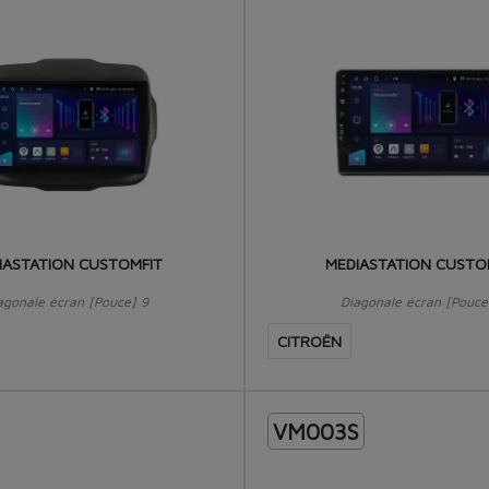
IASTATION CUSTOMFIT
MEDIASTATION CUSTO
agonale écran [Pouce] 9
Diagonale écran [Pouce
CITROËN
VM003S