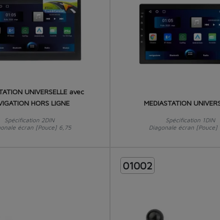
TATION UNIVERSELLE avec
VIGATION HORS LIGNE
MEDIASTATION UNIVER
Spécification 2DIN
Spécification 1DIN
gonale écran [Pouce] 6,75
Diagonale écran [Pouce] 
01002