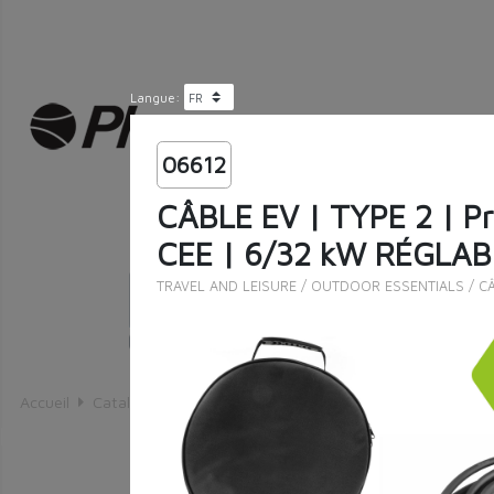
Langue:
06612
CÂBLE EV | TYPE 2 | P
CEE | 6/32 kW RÉGLAB
TRAVEL AND LEISURE
/
OUTDOOR ESSENTIALS
/
C
Recherche exacte
Accueil
Catalogue