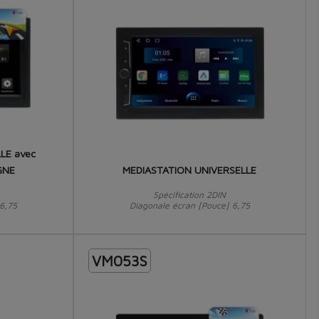
LE avec
GNE
MEDIASTATION UNIVERSELLE
Spécification 2DIN
6,75
Diagonale écran [Pouce] 6,75
VM053S