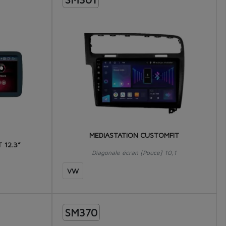
MEDIASTATION CUSTOMFIT
 12.3”
Diagonale écran [Pouce] 10,1
VW
SM370